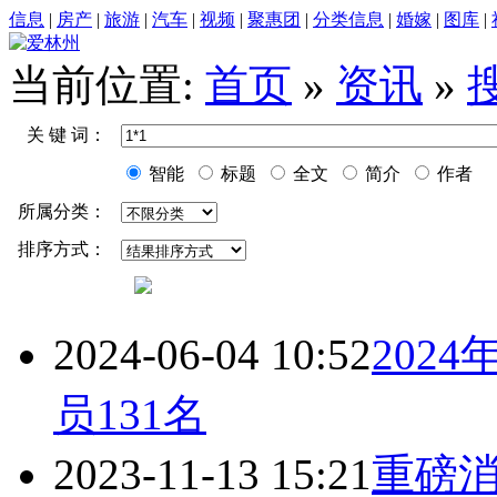
信息
|
房产
|
旅游
|
汽车
|
视频
|
聚惠团
|
分类信息
|
婚嫁
|
图库
|
当前位置:
首页
»
资讯
»
关 键 词：
智能
标题
全文
简介
作者
所属分类：
排序方式：
2024-06-04 10:52
202
员131名
2023-11-13 15:21
重磅消