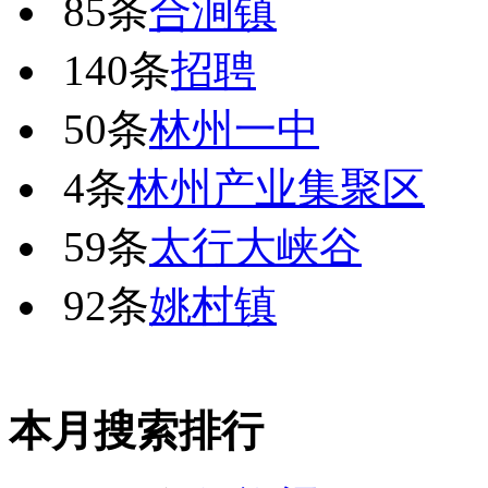
85条
合涧镇
140条
招聘
50条
林州一中
4条
林州产业集聚区
59条
太行大峡谷
92条
姚村镇
本月搜索排行