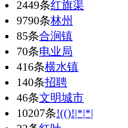
2449条
红旗渠
9790条
林州
85条
合涧镇
70条
电业局
416条
横水镇
140条
招聘
46条
文明城市
10207条
!(()!|*|*|