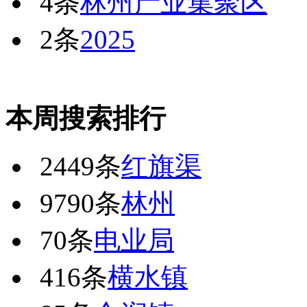
4条
林州产业集聚区
2条
2025
本周搜索排行
2449条
红旗渠
9790条
林州
70条
电业局
416条
横水镇