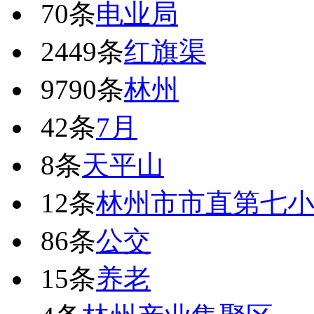
70条
电业局
2449条
红旗渠
9790条
林州
42条
7月
8条
天平山
12条
林州市市直第七
86条
公交
15条
养老