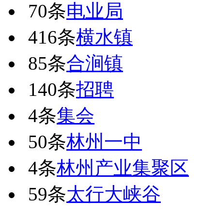
70条
电业局
416条
横水镇
85条
合涧镇
140条
招聘
4条
集会
50条
林州一中
4条
林州产业集聚区
59条
太行大峡谷