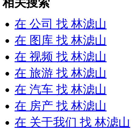
相关搜索
在
公司
找 林滤山
在
图库
找 林滤山
在
视频
找 林滤山
在
旅游
找 林滤山
在
汽车
找 林滤山
在
房产
找 林滤山
在
关于我们
找 林滤山