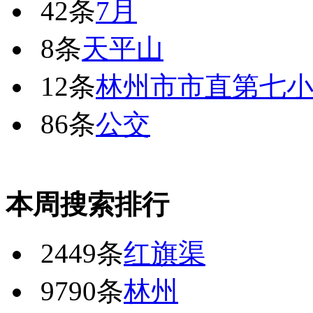
42条
7月
8条
天平山
12条
林州市市直第七
86条
公交
本周搜索排行
2449条
红旗渠
9790条
林州