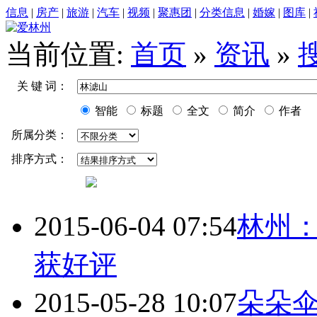
信息
|
房产
|
旅游
|
汽车
|
视频
|
聚惠团
|
分类信息
|
婚嫁
|
图库
|
当前位置:
首页
»
资讯
»
关 键 词：
智能
标题
全文
简介
作者
所属分类：
排序方式：
2015-06-04 07:54
林州
获好评
2015-05-28 10:07
朵朵伞