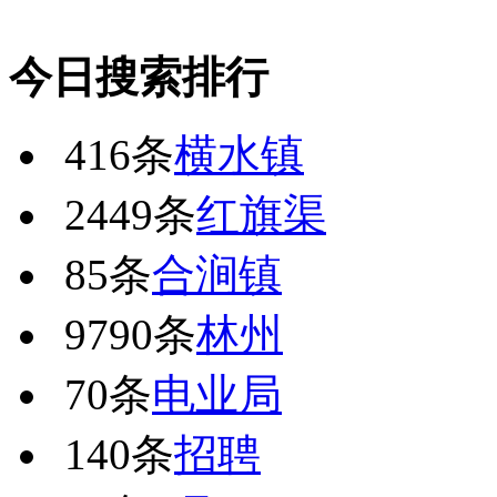
今日搜索排行
416条
横水镇
2449条
红旗渠
85条
合涧镇
9790条
林州
70条
电业局
140条
招聘