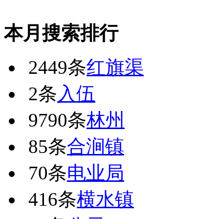
本月搜索排行
2449条
红旗渠
2条
入伍
9790条
林州
85条
合涧镇
70条
电业局
416条
横水镇